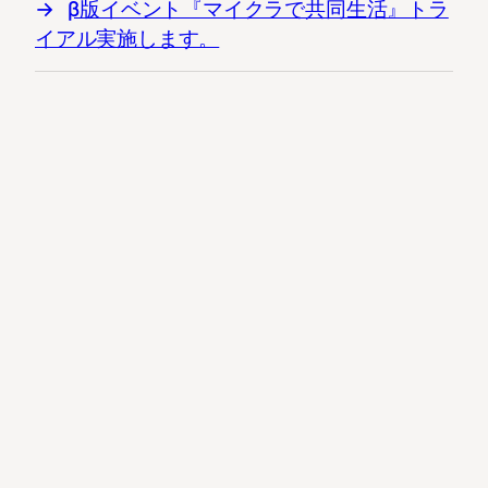
β版イベント『マイクラで共同生活』トラ
イアル実施します。
© Lumi ‘Ohana｜Takahiro Sasaki