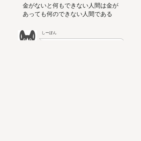
金がないと何もできない人間は金が
あっても何のできない人間である
しーぽん
言い訳をして何もやらない
人にたいして、お金などが
なくても努力して成功でき
るという小林一茶自身の強
いメッセージが感じられま
す。
ひいき目に見てさえ寒きそぶりかな
どう見ても自分のすがたは寒そうでみずほら
しいという意味