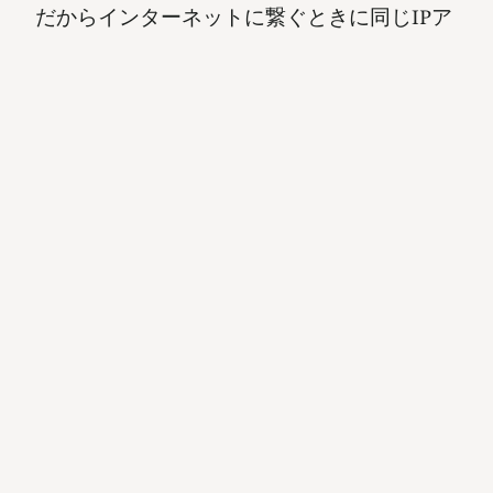
だからインターネットに繋ぐときに同じIPア
ドレスを使ってしまうとインターネットに繋
がらなくなってしまうそうです。皆さんはそ
ういう設定をしたことがありますか？実は
DHCPという仕組みがあって自動的に設定し
てくれるので
気にしなくても大丈夫みたいです。
でも僕はゲームでオンラインでマルチプレイ
をするときにIPアドレスの設定が必要になっ
たりするので個人的に
DHCPのことをもう少し詳しく調べてみたい
と思いました。